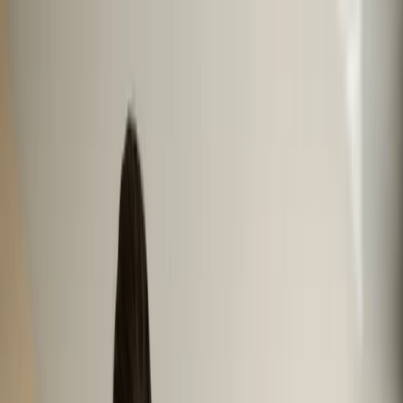
Tentang Kami
Bisnis
Tata Kelola Perusahaan
Hubungan Investor
Keberlanjutan
Karir
Hubungi Kami
Aspek Sosial