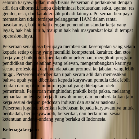
seluruh karyawan dan mitra bisnis Perseroan diperlakukan dengan
adil dan dihormati, tanpa diskriminasi berdasarkan suku, agama, ras,
gender, usia, dan karakteristik pribadi lainnya. Perseroan berupaya
memastikan tidak terdapat pelanggaran HAM dalam rantai
pasokannya, baik terkait dengan pemenuhan standar kerja yang
layak, hak-hak buruh, maupun hak-hak masyarakat lokal di tempat
operasionalnya.
Perseroan senantiasa berupaya memberikan kesempatan yang setara
kepada setiap orang yang memiliki kompetensi, karakter, dan etos
kerja yang baik untuk mendapatkan pekerjaan, mengikuti program
pendidikan dan pelatihan yang relevan, mengembangkan karirnya
secara profesional, dan mendapatkan promosi ke jabatan yang lebih
tinggi. Perseroan memberikan upah secara adil dan memastikan
bahwa upah yang diberikan kepada karyawan pemula tidak lebih
rendah dari upah minimum regional yang ditetapkan oleh
pemerintah. Perseroan menghindari praktik kerja paksa, melarang
pemanfaatan tenaga kerja di bawah umur, dan memberlakukan jam
kerja sesuai dengan pedoman industri dan standar nasional.
Perseroan juga memberikan kebebasan kepada karyawannya untuk
beribadah, bermusyawarah, berserikat, dan berkumpul sesuai
ketentuan undang-undang yang berlaku di Indonesia.
Ketenagakerjaan