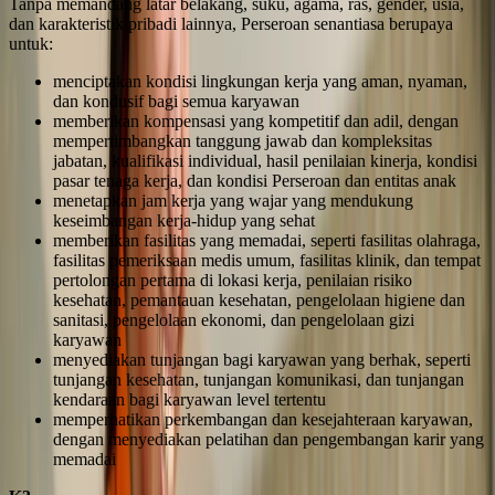
Tanpa memandang latar belakang, suku, agama, ras, gender, usia,
dan karakteristik pribadi lainnya, Perseroan senantiasa berupaya
untuk:
menciptakan kondisi lingkungan kerja yang aman, nyaman,
dan kondusif bagi semua karyawan
memberikan kompensasi yang kompetitif dan adil, dengan
mempertimbangkan tanggung jawab dan kompleksitas
jabatan, kualifikasi individual, hasil penilaian kinerja, kondisi
pasar tenaga kerja, dan kondisi Perseroan dan entitas anak
menetapkan jam kerja yang wajar yang mendukung
keseimbangan kerja-hidup yang sehat
memberikan fasilitas yang memadai, seperti fasilitas olahraga,
fasilitas pemeriksaan medis umum, fasilitas klinik, dan tempat
pertolongan pertama di lokasi kerja, penilaian risiko
kesehatan, pemantauan kesehatan, pengelolaan higiene dan
sanitasi, pengelolaan ekonomi, dan pengelolaan gizi
karyawan
menyediakan tunjangan bagi karyawan yang berhak, seperti
tunjangan kesehatan, tunjangan komunikasi, dan tunjangan
kendaraan bagi karyawan level tertentu
memperhatikan perkembangan dan kesejahteraan karyawan,
dengan menyediakan pelatihan dan pengembangan karir yang
memadai