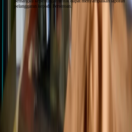
pemangku kepentingan untuk dapat menyampaikan laporan
pelanggaran kepada Perseroan.
Sinar Mas Land Plaza, Tower II, Lantai 24
Jl. M.H. Thamrin No. 51 Jakarta 10350, Indonesia.
622131990258
corsec@dss.co.id
Perusahaan
Tentang Kami
Tata Kelola Perusahaan
Hubungan Investor
Keberlanjutan
Karir
Bisnis Kami
Pertambangan