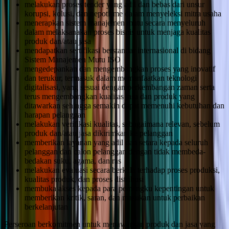
melakukan proses tender yang adil dan bebas dari unsur
korupsi, kolusi, dan nepotisme dalam menyeleksi mitra usaha
menerapkan sistem manajemen mutu secara menyeluruh
dalam melaksanakan proses bisnis untuk menjaga kualitas
produk dan/atau jasa
mendapatkan sertifikasi berstandar internasional di bidang
Sistem Manajemen Mutu ISO
mengedepankan dan mengembangkan proses yang inovatif
dan terukur, termasuk dalam memanfaatkan teknologi
digitalisasi, yang sesuai dengan perkembangan zaman serta
terus mengembangkan kualitas jasa dan produk yang
ditawarkan sehingga semakin dapat memenuhi kebutuhan dan
harapan pelanggan
melakukan verifikasi kualitas, sebagaimana relevan, sebelum
produk dan/atau jasa dikirimkan ke pelanggan
memberikan layanan yang adil dan setara kepada seluruh
pelanggan dan calon pelanggan dengan tidak membeda-
bedakan suku, agama, dan ras
melakukan evaluasi secara berkala terhadap proses produksi,
kualitas produk, dan proses distribusi
membuka akses kepada para pemangku kepentingan untuk
memberikan kritik, saran, dan masukan untuk perbaikan
berkelanjutan
Perseroan berkomitmen untuk menawarkan produk dan jasa yang