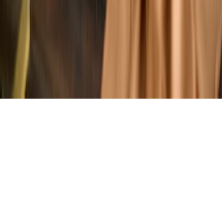
Energi Baru & Terbarukan
Teknologi
Bahan Kimia
Investasi
Bantuan
Pernyataan Privasi
Ketentuan Penggunaan
Peta Situs