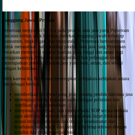
Tanggung Jawab Produk
Perseroan menyadari bahwa pada produk atau jasa yang Perseroan
dan/atau entitas anak hasilkan melekat tanggung jawab terhadap
konsumen, lingkungan, dan masyarakat. Perseroan berkomitmen
untuk memastikan bahwa setiap produk atau jasa yang Perseroan
tawarkan memenuhi standar kualitas yang tinggi dan aman bagi
penggunaannya. Perseroan menghormati hak pelanggan untuk
mendapatkan produk dan/atau jasa yang baik, aman, dan sesuai
dengan kebutuhan.
Oleh karena itu, Perseroan menerapkan kebijakan-kebijakan antara
lain sebagai berikut:
memberikan informasi yang jelas tentang produk dan/atau jasa
melengkapi setiap kegiatan usaha dengan perizinan dan
sertifikasi yang dibutuhkan
menyusun, menelaah, dan memperbaiki SOP secara berkala
agar aktivitas Perseroan dan entitas anak dapat dilakukan
sesuai dengan peraturan dan standar keselamatan dan
kesehatan yang wajar dan lazim, serta tetap relevan dengan
kondisi dan perkembangan bisnis