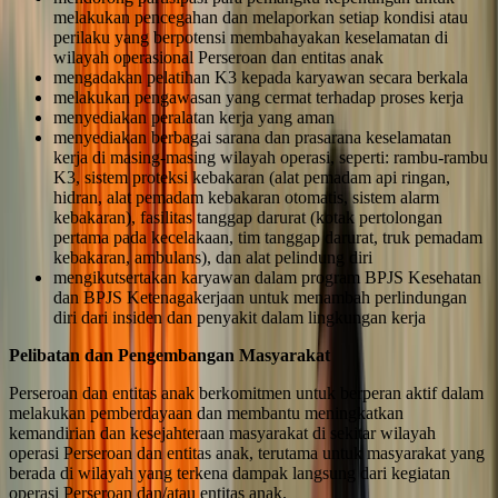
melakukan pencegahan dan melaporkan setiap kondisi atau
perilaku yang berpotensi membahayakan keselamatan di
wilayah operasional Perseroan dan entitas anak
mengadakan pelatihan K3 kepada karyawan secara berkala
melakukan pengawasan yang cermat terhadap proses kerja
menyediakan peralatan kerja yang aman
menyediakan berbagai sarana dan prasarana keselamatan
kerja di masing-masing wilayah operasi, seperti: rambu-rambu
K3, sistem proteksi kebakaran (alat pemadam api ringan,
hidran, alat pemadam kebakaran otomatis, sistem alarm
kebakaran), fasilitas tanggap darurat (kotak pertolongan
pertama pada kecelakaan, tim tanggap darurat, truk pemadam
kebakaran, ambulans), dan alat pelindung diri
mengikutsertakan karyawan dalam program BPJS Kesehatan
dan BPJS Ketenagakerjaan untuk menambah perlindungan
diri dari insiden dan penyakit dalam lingkungan kerja
Pelibatan dan Pengembangan Masyarakat
Perseroan dan entitas anak berkomitmen untuk berperan aktif dalam
melakukan pemberdayaan dan membantu meningkatkan
kemandirian dan kesejahteraan masyarakat di sekitar wilayah
operasi Perseroan dan entitas anak, terutama untuk masyarakat yang
berada di wilayah yang terkena dampak langsung dari kegiatan
operasi Perseroan dan/atau entitas anak.