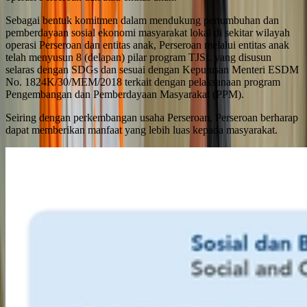
Sebagai bentuk komitmen dalam mendukung pertumbuhan dan
pemberdayaan sosial ekonomi masyarakat lokal di sekitar wilayah
operasi Perseroan dan entitas anak, Perseroan melalui entitas anak
telah menyusun 8 (delapan) pilar program TJSL yang disusun
selaras dengan SDGs dan sesuai dengan Keputusan Menteri ESDM
No. 1824K/30/MEM/2018 terkait dengan pelaksanaan program
Pengembangan dan Pemberdayaan Masyarakat (PPM).
Seiring dengan perkembangan usaha Perseroan, Perseroan berharap
dapat memberikan manfaat yang lebih luas kepada masyarakat.