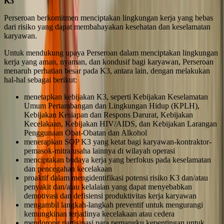
K3
Perseroan berkomitmen menciptakan lingkungan kerja yang bebas
dari risiko yang dapat membahayakan kesehatan dan keselamatan
karyawan.
Untuk mendukung upaya Perseroan dalam menciptakan lingkungan
kerja yang aman, nyaman, dan kondusif bagi karyawan, Perseroan
menaruh perhatian besar pada K3, antara lain, dengan melakukan
hal-hal sebagai berikut:
menetapkan kebijakan K3, seperti Kebijakan Keselamatan
Umum Pertambangan dan Lingkungan Hidup (KPLH),
Kebijakan Kesiapan dan Respons Darurat, Kebijakan
Kecelakaan, Kebijakan HIV/AIDS, dan Kebijakan Larangan
Penggunaan Obat-Obatan dan Alkohol
menerapkan SOP K3 yang ketat bagi karyawan-kontraktor-
pemasok-mitra usaha lainnya di wilayah operasi
menciptakan budaya kerja yang berfokus pada keselamatan
dan pencegahan kecelakaan
proaktif dalam mengidentifikasi potensi risiko K3 dan/atau
penyakit dan/atau kelalaian yang dapat menyebabkan
demotivasi dan defisiensi produktivitas kerja karyawan
mengambil langkah-langkah preventif untuk mengurangi
kemungkinan terjadinya kecelakaan atau cedera
mendorong partisipasi para pemangku kepentingan untuk