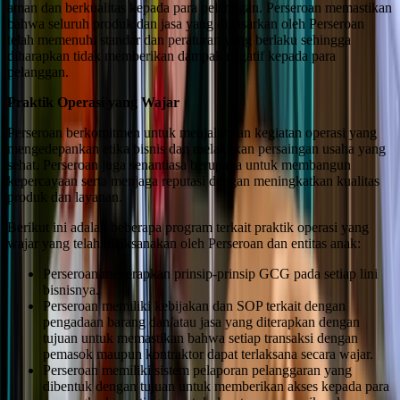
aman dan berkualitas kepada para pelanggan. Perseroan memastikan
bahwa seluruh produk dan jasa yang dipasarkan oleh Perseroan
telah memenuhi standar dan peraturan yang berlaku sehingga
diharapkan tidak memberikan dampak negatif kepada para
pelanggan.
Praktik Operasi yang Wajar
Perseroan berkomitmen untuk menjalankan kegiatan operasi yang
mengedepankan etika bisnis dan melakukan persaingan usaha yang
sehat. Perseroan juga senantiasa berupaya untuk membangun
kepercayaan serta menjaga reputasi dengan meningkatkan kualitas
produk dan layanan.
Berikut ini adalah beberapa program terkait praktik operasi yang
wajar yang telah dilaksanakan oleh Perseroan dan entitas anak:
Perseroan menerapkan prinsip-prinsip GCG pada setiap lini
bisnisnya.
Perseroan memiliki kebijakan dan SOP terkait dengan
pengadaan barang dan/atau jasa yang diterapkan dengan
tujuan untuk memastikan bahwa setiap transaksi dengan
pemasok maupun kontraktor dapat terlaksana secara wajar.
Perseroan memiliki sistem pelaporan pelanggaran yang
dibentuk dengan tujuan untuk memberikan akses kepada para